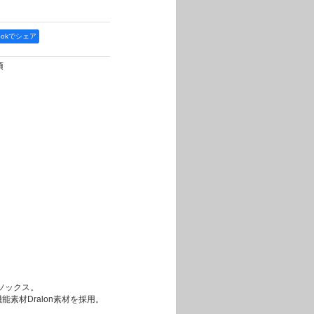
bookでシェア
項
ソックス。
素材Dralon素材を採用。