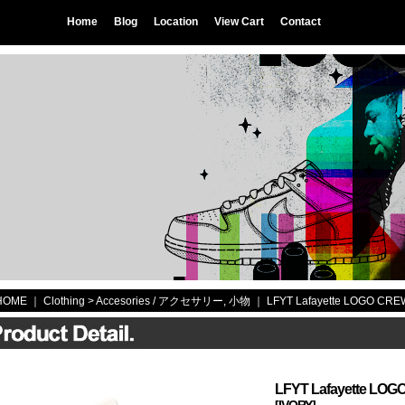
Home
Blog
Location
View Cart
Contact
HOME
｜ Clothing >
Accesories / アクセサリー, 小物
｜
LFYT Lafayette LOGO CR
LFYT Lafayette LO