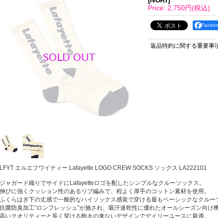
[
IVORY
]
Price
:
2,750円
(税込)
Face
返品特約に関する重要事
LFYT エルエフワイティー Lafayette LOGO CREW SOCKS ソックス LA222101
ジャガード織りでサイドにLafayetteロゴを配したシンプルなクルーソックス。
伸びに強くクッション性のあるリブ編みで、程よく厚手のコットン素材を使用。
ふくらはぎ下の丈感で一般的なハイソックス感覚で穿ける最もベーシックなクルー
抗菌防臭加工“ロンフレッシュ”が施され、吸汗速乾性に優れたオールシーズン向け機能
高いクオリティーと長く穿ける飽きの来ないデザインでデイリーユースに最適。