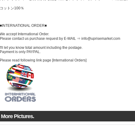
コットン100％
■INTERNATIONAL ORDER■
We accept International Order.
Please contact us purchase request by E-MAIL ⇒ info@uprisemarket.com
I'll let you know total amount including the postage.
Payment is only PAYPAL.
Please read following link page [International Orders]
More Pictures.