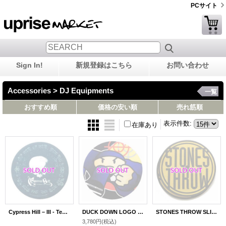
PCサイト
Sign In!
新規登録はこちら
お問い合わせ
Accessories > DJ Equipments
一覧
おすすめ順
価格の安い順
売れ筋順
表示件数
:
在庫あり
Cypress Hill ‎– III - Temples Of Boom SLIPMATS (PAIR)
DUCK DOWN LOGO SLIPMATS (PAIR)
STONES THROW SLIPMATS (PAIR)
3,780円
(税込)