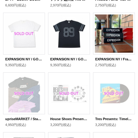
6,600円
(税込)
2,970円
(税込)
2,750円
(税込)
EXPANSION NY / GOLDEN ERA 89 TEE
EXPANSION NY / GOLDEN ERA 89 TEE
EXPANSION NY / Fragrance Oil Egiptian Musk
9,350円
(税込)
9,350円
(税込)
2,750円
(税込)
upriseMARKET / Standard Logo +Tag Garment Dye Tee
House Shoes Presents: BEATS!!!! The Japanese Sound! "LP"
Tres Presents: Timeless With It "LP"
4,950円
(税込)
3,200円
(税込)
3,200円
(税込)