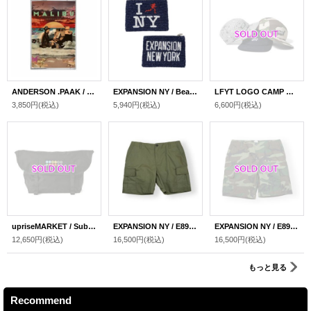
ANDERSON .PAAK / MALIBU (10 YEAR ANNIVERSARY) "CASSETTE TAPE"
EXPANSION NY / Beaded Coin Purse
LFYT LOGO CAMP CAP
3,850円
(税込)
5,940円
(税込)
6,600円
(税込)
upriseMARKET / Subway Logo Messenger Bag
EXPANSION NY / E89 MILITARY SHORTS
EXPANSION NY / E89 MILITARY SHORTS
12,650円
(税込)
16,500円
(税込)
16,500円
(税込)
もっと見る
Recommend