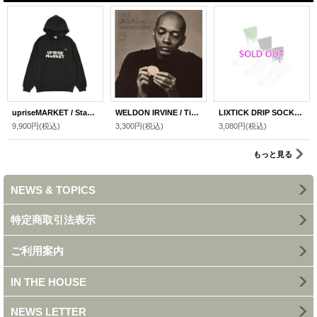
upriseMARKET / Standard Logo +Tag Hoodie
WELDON IRVINE / Time Capsule ep 10inch
LIXTICK DRIP SOCKS 3PACK
9,900円
(税込)
3,300円
(税込)
3,080円
(税込)
もっと見る
NEWS & TOPICS
特定商取引法表示
ご利用案内
IN THE HOUSE
NEWS LETTER