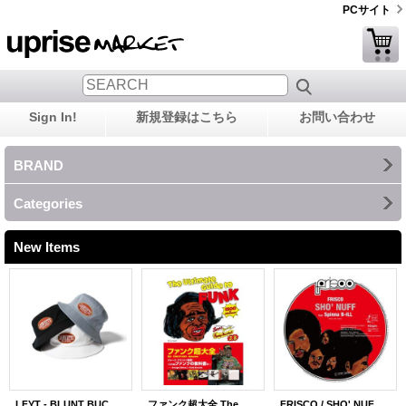
PCサイト
Sign In!
新規登録はこちら
お問い合わせ
BRAND
Categories
New Items
LFYT - BLUNT BUCKET HAT
ファンク超大全 The Ultimate Guide to FUNK
FRISCO / SHO' NUFF FEAT. SPINNA B-ILL 7"