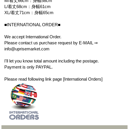
M/着丈66cm：身幅58cm
L/着丈68cm：身幅61cm
XL/着丈71cm：身幅65cm
■INTERNATIONAL ORDER■
We accept International Order.
Please contact us purchase request by E-MAIL ⇒
info@uprisemarket.com
I'll let you know total amount including the postage.
Payment is only PAYPAL.
Please read following link page [International Orders]