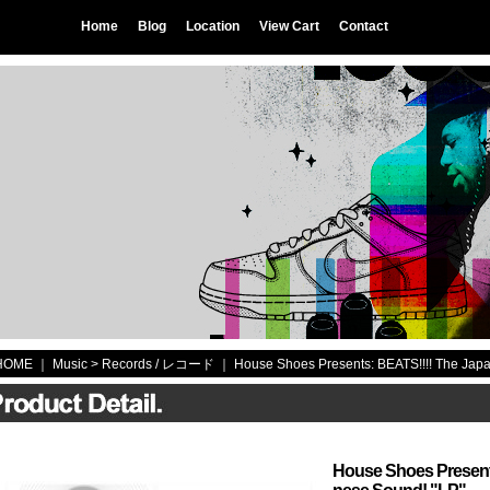
Home
Blog
Location
View Cart
Contact
HOME
｜ Music >
Records / レコード
｜
House Shoes Presents: BEATS!!!! The Jap
House Shoes Present