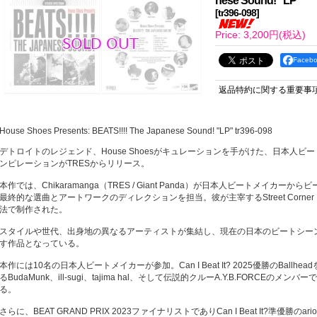
nese Sound! "LP"
[
tr396-098
]
Price
:
3,200円
(税込)
Face
返品特約に関する重要事
House Shoes Presents: BEATS!!!! The Japanese Sound! "LP" tr396-098
デトロイトのレジェンド、House Shoesがキュレーションを手がけた、日本人ビ
ンピレーションがTRESからリリース。
本作では、Chikaramanga（TRES / Giant Panda）が日本人ビートメイカーからビ
最終的な選曲とアートワークのディレクションを担当。彼が主宰するStreet Corner
法で制作された。
スタイルや世代、出身地の異なるアーティストが集結し、現在の日本のビートシー
す作品となっている。
本作には10名の日本人ビートメイカーが参加。Can I Beat It? 2025優勝のBall
るBudaMunk、ill-sugi、tajima hal、そして伝説的クルーA.Y.B.FORCEのメンバーで
る。
さらに、BEAT GRAND PRIX 2023ファイナリストでありCan I Beat It?準優勝のario