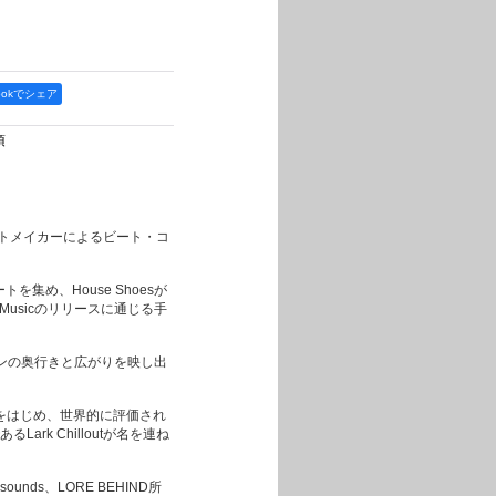
bookでシェア
項
ートメイカーによるビート・コ
ートを集め、House Shoesが
 Musicのリリースに通じる手
ンの奥行きと広がりを映し出
headをはじめ、世界的に評価され
あるLark Chilloutが名を連ね
sounds、LORE BEHIND所