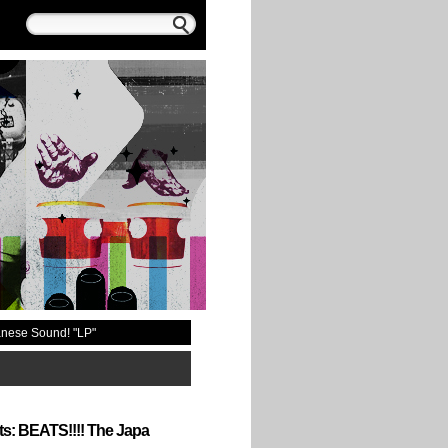
anese Sound! "LP"
s: BEATS!!!! The Japa