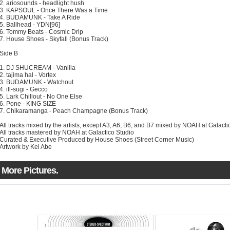
2. ariosounds - headlight hush
3. KAPSOUL - Once There Was a Time
4. BUDAMUNK - Take A Ride
5. Ballhead - YDN[96]
6. Tommy Beats - Cosmic Drip
7. House Shoes - Skyfall (Bonus Track)
Side B
1. DJ SHUCREAM - Vanilla
2. tajima hal - Vortex
3. BUDAMUNK - Watchout
4. ill-sugi - Gecco
5. Lark Chillout - No One Else
6. Pone - KING SIZE
7. Chikaramanga - Peach Champagne (Bonus Track)
All tracks mixed by the artists, except A3, A6, B6, and B7 mixed by NOAH at Galacti
All tracks mastered by NOAH at Galactico Studio
Curated & Executive Produced by House Shoes (Street Corner Music)
Artwork by Kei Abe
More Pictures.