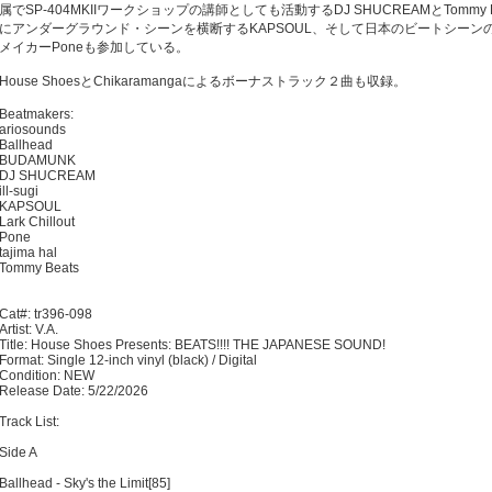
属でSP-404MKIIワークショップの講師としても活動するDJ SHUCREAMとTommy
にアンダーグラウンド・シーンを横断するKAPSOUL、そして日本のビートシーン
メイカーPoneも参加している。
House ShoesとChikaramangaによるボーナストラック２曲も収録。
Beatmakers:
ariosounds
Ballhead
BUDAMUNK
DJ SHUCREAM
ill-sugi
KAPSOUL
Lark Chillout
Pone
tajima hal
Tommy Beats
Cat#: tr396-098
Artist: V.A.
Title: House Shoes Presents: BEATS!!!! THE JAPANESE SOUND!
Format: Single 12-inch vinyl (black) / Digital
Condition: NEW
Release Date: 5/22/2026
Track List:
Side A
Ballhead - Sky's the Limit[85]