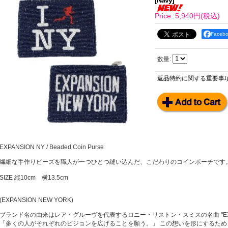
[
Navy
]
Price
:
5,940円
(税込)
Face
数量
:
返品特約に関する重要事
EXPANSION NY / Beaded Coin Purse
繊細な手作りビーズを職人が一つひとつ縫い込んだ、こだわりのコインポーチです
SIZE 縦10cm 横13.5cm
(EXPANSION NEW YORK)
ブランド名の由来はレア・グルーヴを代表するロニー・リストン・スミスの名曲 "EXPA
「多くの人がそれぞれのビジョンを広げることを願う。」 この想いを形にするため、2002