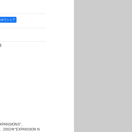
bookでシェア
項
。
NSIONS"。
年“EXPANSION N