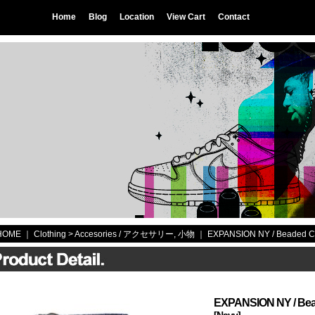
Home
Blog
Location
View Cart
Contact
HOME
｜ Clothing >
Accesories / アクセサリー, 小物
｜
EXPANSION NY / Beaded C
EXPANSION NY / Bea