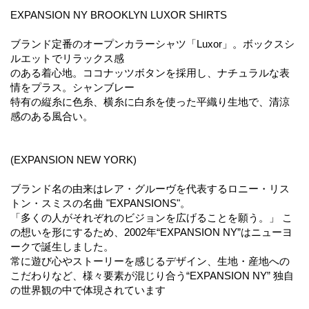
EXPANSION NY BROOKLYN LUXOR SHIRTS
ブランド定番のオープンカラーシャツ「Luxor」。ボックスシ
ルエットでリラックス感
のある着心地。ココナッツボタンを採用し、ナチュラルな表
情をプラス。シャンブレー
特有の縦糸に色糸、横糸に白糸を使った平織り生地で、清涼
感のある風合い。
(EXPANSION NEW YORK)
ブランド名の由来はレア・グルーヴを代表するロニー・リス
トン・スミスの名曲 "EXPANSIONS"。
「多くの人がそれぞれのビジョンを広げることを願う。」 こ
の想いを形にするため、2002年“EXPANSION NY”はニューヨ
ークで誕生しました。
常に遊び心やストーリーを感じるデザイン、生地・産地への
こだわりなど、様々要素が混じり合う“EXPANSION NY” 独自
の世界観の中で体現されています