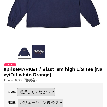
upriseMARKET / Blast 'em high L/S Tee
[Na
vy/Off white/Orange]
Price
:
6,600円
(税込)
size
:
数量
: