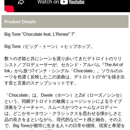
Product Details
Big Tone "Chocolate feat. L'Renee" 7"
Big Tone（ビッグ・トーン）＝ヒップホップ。
数々の才能と共にシーンを渡り歩いてきたデトロイトのリリ
シスト／プロデューサーが、セカンド・アルバム『The Art of
Ink』から放つ7インチ・シングル「Chocolate」。ソウルのル
ーツを色濃く反映したこの楽曲は、デトロイトの“今”を描き出
す音と言葉のスナップショットです。
「Chocolate」は、Dwele（ホーン）とZo!（ローズ／シンセ）
という、同郷デトロイトの敏腕ミュージシャンによるライブ
演奏をフィーチャー。スムースかつウォームなメロディー
は、どこかモータウン・クラシックスを思わせる懐かしさと
品の良さをまといながら、現代的なビート感と融合。その上
で、Big Toneが都市に生きる人々の日常や感情、現実と希望を