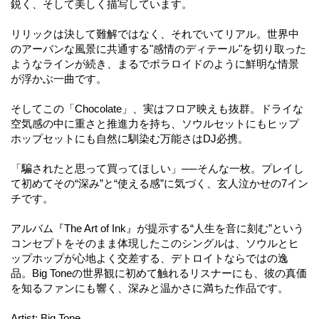
鋭く、そして美しく描写しています。
リリックは決して難解ではなく、それでいてリアル。世界中
のアーバンな風景に共通する"感情のディテール"を切り取った
ようなラインが続き、まるでポラロイドのように鮮明な情景
が浮かぶ一曲です。
そしてこの「Chocolate」、実はフロア映えも抜群。ドライな
空気感の中に重さと推進力を持ち、ソウルセットにもヒップ
ホップセットにも自然に馴染む万能さはDJ必携。
「騙されたと思って買ってほしい」──そんな一枚。プレイし
て初めてその“深み”と“使える感”に気づく、玄人泣かせの7イン
チです。
アルバム『The Art of Ink』が提示する“人生を音に刻む”という
コンセプトをそのまま体現したこのシングルは、ソウルとヒ
ップホップが心地よく交差する、デトロイトならではの逸
品。Big Toneの世界観に初めて触れるリスナーにも、彼の真価
を知るファンにも響く、深みと温かさに満ちた作品です。
Artist: Big Tone