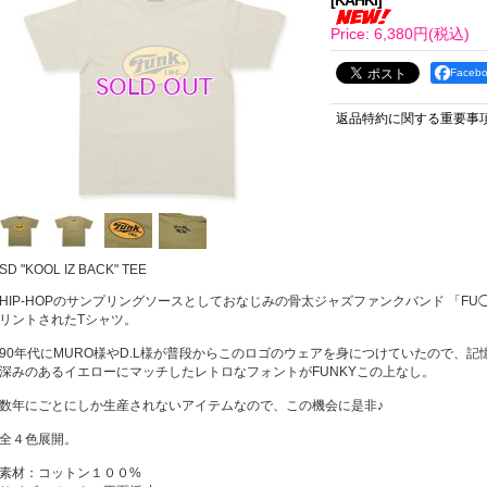
[
KAHKI
]
Price
:
6,380円
(税込)
Face
返品特約に関する重要事
SD "KOOL IZ BACK" TEE
HIP-HOPのサンプリングソースとしておなじみの骨太ジャズファンクバンド 「FU◯
リントされたTシャツ。
90年代にMURO様やD.L様が普段からこのロゴのウェアを身につけていたので、
深みのあるイエローにマッチしたレトロなフォントがFUNKYこの上なし。
数年にごとにしか生産されないアイテムなので、この機会に是非♪
全４色展開。
素材：コットン１００%