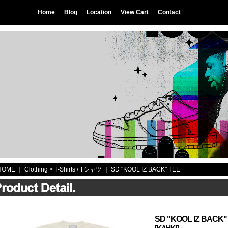
Home
Blog
Location
View Cart
Contact
HOME
｜ Clothing >
T-Shirts / Tシャツ
｜
SD "KOOL IZ BACK" TEE
SD "KOOL IZ BACK"