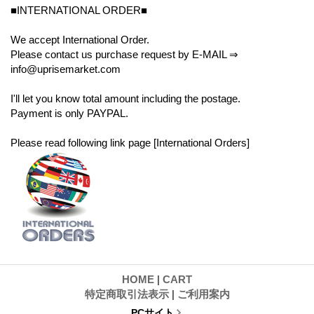
■INTERNATIONAL ORDER■
We accept International Order.
Please contact us purchase request by E-MAIL ⇒
info@uprisemarket.com
I'll let you know total amount including the postage.
Payment is only PAYPAL.
Please read following link page [International Orders]
HOME
|
CART
特定商取引法表示
|
ご利用案内
PCサイト