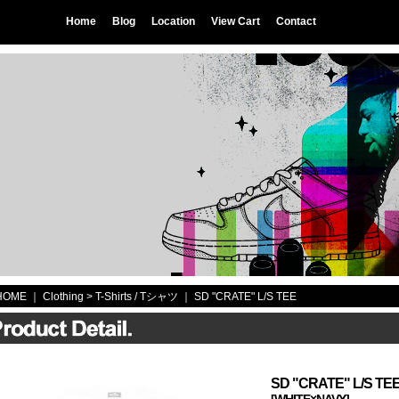
Home
Blog
Location
View Cart
Contact
HOME
｜ Clothing >
T-Shirts / Tシャツ
｜
SD "CRATE" L/S TEE
SD "CRATE" L/S TE