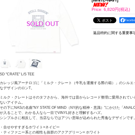
[
WHITE×NAVY
]
Price
:
6,820円
(税込)
Face
返品特約に関する重要事
SD "CRATE" L/S TEE
カレッジ風アーチロゴに「ミルク・クレート（牛乳を運搬する際の箱）」のシルエ
なデザインのロンT。
ミルク・クレートはそのタフさから、海外では昔からレコード整理に愛用されている
ないアイテム。
その下にNASの名曲"NY STATE OF MIND（NY的な精神・意識）"にかけた「ANALOG
が入ることで、わかる人なら一目でVINYL好きと理解するハズ。
シンプルさに相反して、当店ならではアツい意味が込められた秀逸なデザインです
・合せやすすぎるホワイト×ネイビー
・ティファニー系との相性も抜群のアクアグリーン× ホワイト