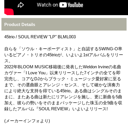
Product Details
45trio / SOUL REVIEW "LP" BLML003
自らを「ソウル・キーボーディスト」と自認するSWING-O率
いるピアノ・トリオの45trioが、いよいよ1stアルバムをリリー
ス。
2022年BLOOM MUSIC移籍後に発表したWeldon Irvineの名曲
カヴァー「I Love You」以来リリースした7インチの全てを即
完売し、コアなDJからブラック・ミュージック愛好家に至る
まで、その選曲眼とアレンジ・センス、そして確かな演奏力
により絶大な支持を得ている45trio。ある曲はシングルそのま
まに、またある曲は新たにリアレンジを施し、更に新曲を5曲
加え、彼らの勢いをそのままパッケージした珠玉の全9曲を収
録したアルバム『SOUL REVIEW』いよいよリリース!
(メーカーインフォより)