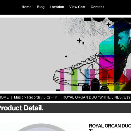
Home
Blog
Location
View Cart
Contact
HOME
｜ Music >
Records / レコード
｜
ROYAL ORGAN DUO / WHITE LINES / £19.
ROYAL ORGAN DUO / 