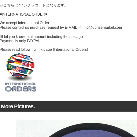
※こちらは7インチレコードとなります。
■INTERNATIONAL ORDER■
We accept International Order.
Please contact us purchase request by E-MAIL ⇒ info@uprisemarket.com
I'll let you know total amount including the postage.
Payment is only PAYPAL.
Please read following link page [International Orders]
More Pictures.