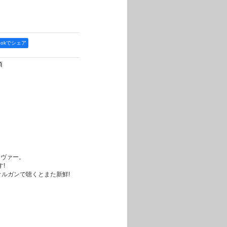
bookでシェア
項
のカヴァー。
!
オルガンで聴くとまた新鮮!