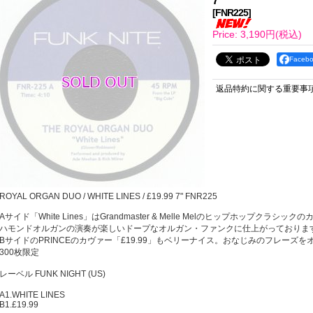
7"
[
FNR225
]
Price
:
3,190円
(税込)
Face
返品特約に関する重要事
ROYAL ORGAN DUO / WHITE LINES / £19.99 7" FNR225
Aサイド「White Lines」はGrandmaster & Melle Melのヒップホップクラシック
ハモンドオルガンの演奏が楽しいドープなオルガン・ファンクに仕上がっております
BサイドのPRINCEのカヴァー「£19.99」もベリーナイス。おなじみのフレーズを
300枚限定
レーベル FUNK NIGHT (US)
A1.WHITE LINES
B1.£19.99