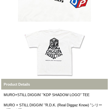
Product Details
MURO×STILL DIGGIN' "KDP SHADOW LOGO" TEE
MURO × STILL DIGGIN' "R.D.K. (Real Diggaz Know) "シリー