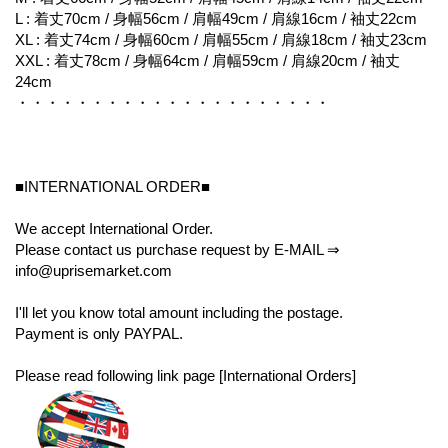
L : 着丈70cm / 身幅56cm / 肩幅49cm / 肩線16cm / 袖丈22cm
XL : 着丈74cm / 身幅60cm / 肩幅55cm / 肩線18cm / 袖丈23cm
XXL : 着丈78cm / 身幅64cm / 肩幅59cm / 肩線20cm / 袖丈
24cm
・・・・・・・・・・・・・・・・・・・・・
■INTERNATIONAL ORDER■
We accept International Order.
Please contact us purchase request by E-MAIL ⇒
info@uprisemarket.com
I'll let you know total amount including the postage.
Payment is only PAYPAL.
Please read following link page [International Orders]