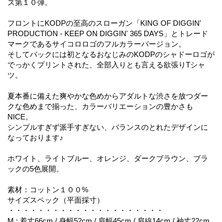
ズ第１０弾。
フロントにKODPの至高のスローガン「KING OF DIGGIN'
PRODUCTION - KEEP ON DIGGIN' 365 DAYS」とトレード
マークであるサイコロロゴのフルカラーバージョン。
そしてバックには初となるおなじみのKODPのシャドーロゴが
でっかくプリントされた、全部入りとも言える欲張りTシャ
ツ。
夏本番に備えた爽やかな色めからアダルトな渋さを放つダー
クな色めまで揃った、カラーバリエーションの豊かさも
NICE。
シンプルすぎず派手すぎない、バランスのとれたデザインに
なっております♪
ホワイト、ライトブルー、オレンジ、ダークブラウン、ブラ
ックの5色展開。
素材：コットン１００%
サイズスペック（平面採寸）
・・・・・・・・・・・・・・・・・・・・・
M : 着丈66cm / 身幅52cm / 肩幅45cm / 肩線14cm / 袖丈22cm