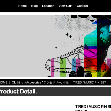
Home
Blog
Location
View Cart
Contact
HOME
｜ Clothing >
Accesories / アクセサリー, 小物
｜
TIRED / MUSIC PIN SET
TIRED / MUSIC PIN S