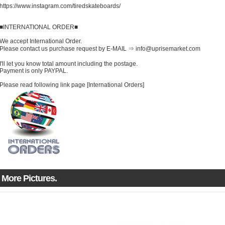
https://www.instagram.com/tiredskateboards/
■INTERNATIONAL ORDER■
We accept International Order.
Please contact us purchase request by E-MAIL ⇒ info@uprisemarket.com
I'll let you know total amount including the postage.
Payment is only PAYPAL.
Please read following link page [International Orders]
More Pictures.