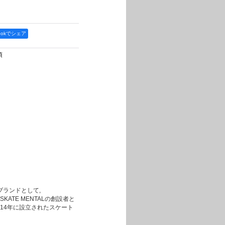
bookでシェア
項
ブランドとして,
ATE MENTALの創設者と
014年に設立されたスケート