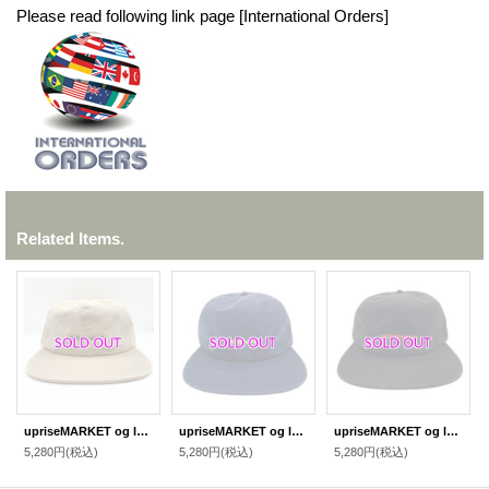
Please read following link page [International Orders]
Related Items.
upriseMARKET og logo 6 panel unstructured cap
upriseMARKET og logo 6 panel unstructured cap
upriseMARKET og logo 6 panel unstructured cap
5,280円
(税込)
5,280円
(税込)
5,280円
(税込)