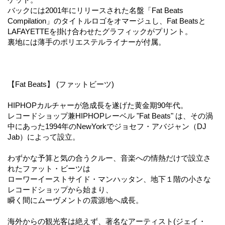
バックには2001年にリリースされた名盤「Fat Beats
Compilation」のタイトルロゴをオマージュし、Fat Beatsと
LAFAYETTEを掛け合わせたグラフィックがプリント。
裏地には薄手のポリエステルライナーが付属。
【Fat Beats】 (ファットビーツ)
HIPHOPカルチャーが急成長を遂げた黄金期90年代。
レコードショップ兼HIPHOPレーベル "Fat Beats" は、その渦
中にあった1994年のNewYorkでジョセフ・アバジャン（DJ
Jab）によって設立。
わずかな予算と気の合うクルー、音楽への情熱だけで設立さ
れたファット・ビーツは
ローワーイーストサイド・マンハッタン、地下１階の小さな
レコードショップから始まり、
瞬く間にムーヴメントの震源地へ成長。
海外からの観光客は絶えず、著名なアーティスト(ジェイ・