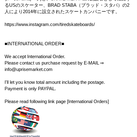
るUSのスケーター、BRAD STABA（ブラッド・スタバ）の2
人により2014年に設立されたスケートカンパニーです。
https://www.instagram.com/tiredskateboards/
■INTERNATIONAL ORDER■
We accept International Order.
Please contact us purchase request by E-MAIL ⇒
info@uprisemarket.com
I'll let you know total amount including the postage.
Payment is only PAYPAL.
Please read following link page [International Orders]