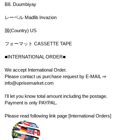
B8. Duumbiyay
レーベル Madlib Invazion
国(Country) US
フォーマット CASSETTE TAPE
■INTERNATIONAL ORDER■
We accept International Order.
Please contact us purchase request by E-MAIL ⇒
info@uprisemarket.com
I'll let you know total amount including the postage.
Payment is only PAYPAL.
Please read following link page [International Orders]