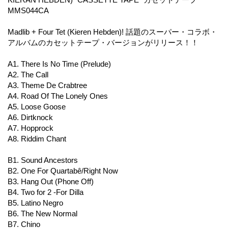
MMS044CA
Madlib + Four Tet (Kieren Hebden)! 話題のスーパー・コラボ・
アルバムのカセットテープ・バージョンがリリース！！
A1. There Is No Time (Prelude)
A2. The Call
A3. Theme De Crabtree
A4. Road Of The Lonely Ones
A5. Loose Goose
A6. Dirtknock
A7. Hopprock
A8. Riddim Chant
B1. Sound Ancestors
B2. One For Quartabê/Right Now
B3. Hang Out (Phone Off)
B4. Two for 2 -For Dilla
B5. Latino Negro
B6. The New Normal
B7. Chino