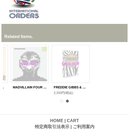
Related Items.
MADVILLAIN FOUR TET REMIXES EP(12inch)
FREDDIE GIBBS & MADLIB / PINATA "CASSETTE TAPE"
2,310円
(税込)
HOME
|
CART
特定商取引法表示
|
ご利用案内