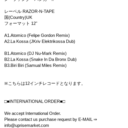
レーベル RAZOR-N-TAPE
国(Country)UK
フォーマット 12"
A1.Atomico (Felipe Gordon Remix)
A2.La Kossa (JKriv Elektrikossa Dub)
B1.Atomico (DJ Nu-Mark Remix)
B2.La Kossa (Snake In Da Bronx Dub)
B3.Biri Biri (Samual Miles Remix)
※こちらは12インチレコードとなります。
□■INTERNATIONAL ORDER■□
We accept International Order.
Please contact us purchase request by E-MAIL ⇒
info@uprisemarket.com