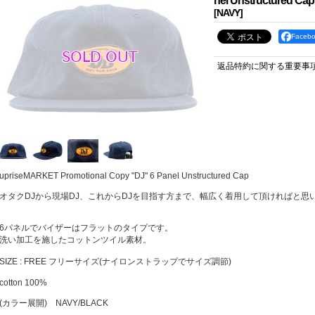
nel Unstructured Cap
[
NAVY
]
Face
返品特約に関する重要事
upriseMARKET Promotional Copy "DJ" 6 Panel Unstructured Cap
オタクDJから現場DJ、これからDJを目指す方まで、幅広く着用して頂ければと思い
6パネルでバイザーはフラットのタイプです。
洗い加工を施したコットンツイル素材。
SIZE : FREE フリーサイズ(ナイロンストラップでサイズ調節)
cotton 100%
(カラー展開) NAVY/BLACK