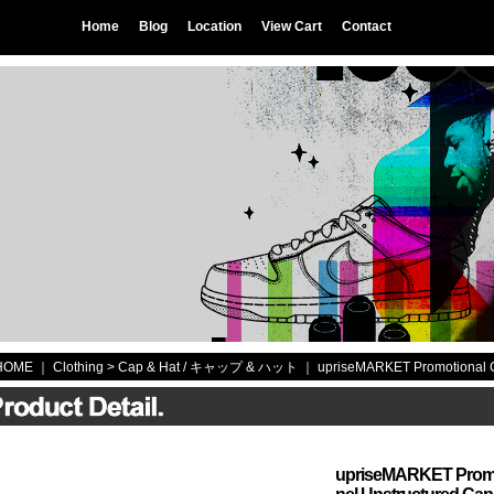
Home
Blog
Location
View Cart
Contact
HOME
｜ Clothing >
Cap & Hat / キャップ & ハット
｜
upriseMARKET Promotional C
upriseMARKET Promo