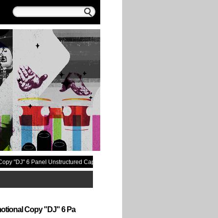
opy "DJ" 6 Panel Unstructured Cap
tional Copy "DJ" 6 Pa