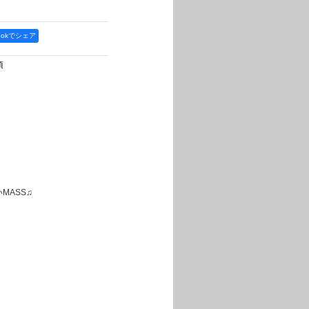
bookでシェア
項
MASS♫