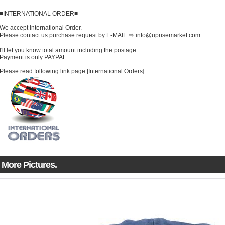
■INTERNATIONAL ORDER■
We accept International Order.
Please contact us purchase request by E-MAIL ⇒ info@uprisemarket.com
I'll let you know total amount including the postage.
Payment is only PAYPAL.
Please read following link page [International Orders]
More Pictures.