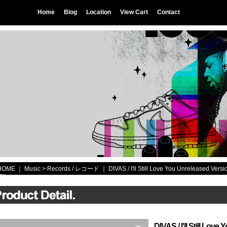
Home
Blog
Location
View Cart
Contact
HOME
｜ Music >
Records / レコード
｜
DIVAS / I'll Still Love You Unreleased V
7")
DIVAS / I'll Still Love