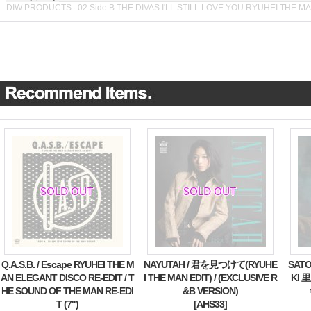
DIW PRODUCTS
02 Side B THE DIVAS I'LL STILL LOVE YOU RYUHEI THE M
·
Q.A.S.B. / Escape RYUHEI THE M
NAYUTAH / 君を見つけて(RYUHE
SATO
AN ELEGANT DISCO RE-EDIT / T
I THE MAN EDIT) / (EXCLUSIVE R
KI 
HE SOUND OF THE MAN RE-EDI
&B VERSION)
T (7")
[AHS33]