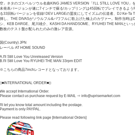
空」ネタのゴスペルソウル名曲KING JAMES VERSION「I’LL STILL LOVE Y
未発表バージョンが遂に7インチで蘇る!カップリングは45回転でプレイできるようRYUHE
る33回転バージョンを収録! DEV LARGEの盟友にしてイズムの伝道者、DJ Ke-Ta Th
揮し、THE DIVASがソウルフル&パワフルに歌上げた極上のカヴァー。制作当時はDE
シ、KEB DARGE、尾川雄介、KASHI DA HANDSOME、RYUHEI THE MAN
数枚のテスト盤が配られたのみの激レア音源。
国(Country) JPN
レーベル AT HOME SOUND
A.I'll Still Love You Unreleased Version
B.I'll Still Love You RYUHEI THE MAN 33rpm EDIT
※こちらの商品7inchレコードとなっております。
□■INTERNATIONAL ORDER■□
We accept International Order.
Please contact us purchase request by E-MAIL ⇒ info@uprisemarket.com
I'll let you know total amount including the postage.
Payment is only PAYPAL.
Please read following link page [International Orders]