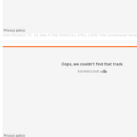
DIW PRODUCTS
01 Side A THE DIVAS I'LL STILL LOVE YOU Unreleased Versi
·