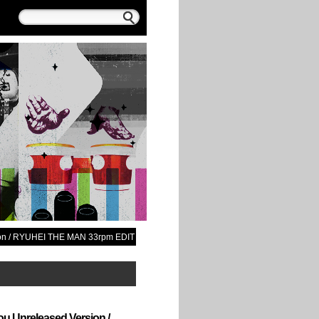
ersion / RYUHEI THE MAN 33rpm EDIT
 You Unreleased Version /