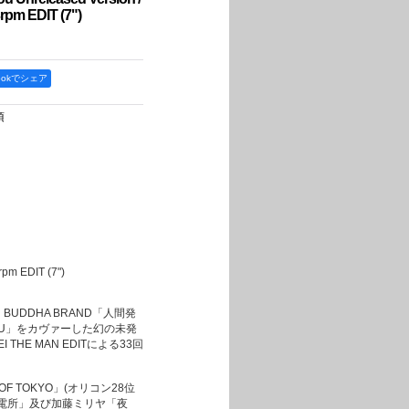
pm EDIT (7")
bookでシェア
項
pm EDIT (7")
BUDDHA BRAND「人間発
E YOU」をカヴァーした幻の未発
HE MAN EDITによる33回
 OF TOKYO」(オリコン28位
発電所」及び加藤ミリヤ「夜