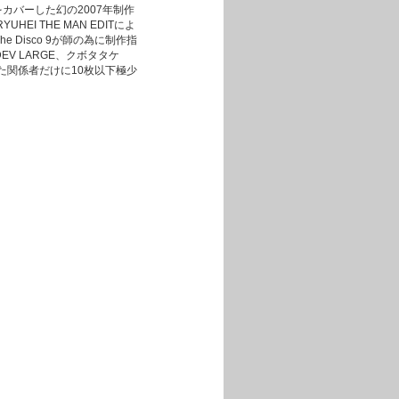
OU」をカバーした幻の2007年制作
I THE MAN EDITによ
e Disco 9が師の為に制作指
V LARGE、クボタタケ
といった関係者だけに10枚以下極少