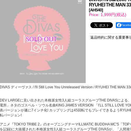
RYUHEI THE MAN 33r
[
AHS40
]
Price
:
1,999円
(税込)
Face
返品特約に関する重要事
DIVAS ディーヴァス / I'll Still Love You Unreleased Version / RYUHEI THE MAN 33r
DEV LARGEに見い出された本格派女性3人組コーラスグループTHE DIVASによる、 
電所」ネタのゴスペル・ソウル名曲KING JAMES VERSION 「I’LL STILL LOV
表バージョンが遂に7インチ化! カップリングは45回転でもプレイできるようRYUHEI T
転バージョン!
アニメ『TOKYO TRIBE 2』のオープニングテーマILLMATIC BUDDHA MC'S「TOP
を記録)に大抜擢された本格派女性3人組コーラスグループTHE DIVASが、「人間