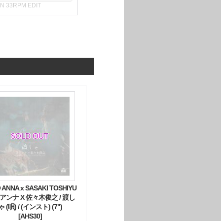
AN 33RPM EDIT
 ANNA x SASAKI TOSHIYU
里アンナ X 佐々木俊之 / 渡し
ゃ (唄) / (インスト) (7")
[AHS30]