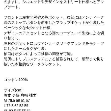
のままに、シルエットやデザインをストリート仕様へとアッ
プデート。
フロントは左右非対称の胸ポケット、腹部にはアンティーク
調のスナップボタンを使用したフラップポケットが付属した
ベーシックな4ポケット仕様。
デザインのアクセントとなる襟のコーデュロイ生地による切
り替えし。
左胸のポケットにはヴィンテージワークブランドをモチーフ
にしたネームタグが付属。
袖口はボタンによって袖幅の調整が可能。
随所にトリプルステッチによる補強を施して、細部まで拘り
抜いた本格的なワークジャケット。
コットン100%
サイズ(cm)
着丈 身幅 肩幅 袖丈
M 76.5 59 51 57
L 79.5 62 53 59
XL 82.5 65 55 61