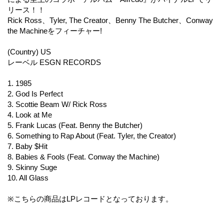
リース！！
Rick Ross、Tyler, The Creator、Benny The Butcher、Conway
the Machineをフィーチャー!
(Country) US
レーベル ESGN RECORDS
1. 1985
2. God Is Perfect
3. Scottie Beam W/ Rick Ross
4. Look at Me
5. Frank Lucas (Feat. Benny the Butcher)
6. Something to Rap About (Feat. Tyler, the Creator)
7. Baby $Hit
8. Babies & Fools (Feat. Conway the Machine)
9. Skinny Suge
10. All Glass
※こちらの商品はLPレコードとなっております。