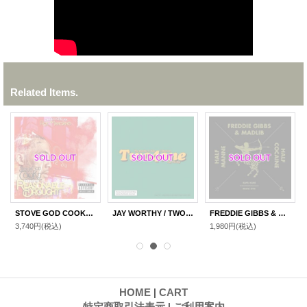
Related Items.
STOVE GOD COOKS / REASONABLE DROUGHT "LP"
JAY WORTHY / TWO4ONE "LP"
FREDDIE GIBBS & MADLIB / HALF MANNE HALF COCAINE 12"
3,740円
(税込)
1,980円
(税込)
HOME
|
CART
特定商取引法表示
|
ご利用案内