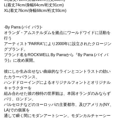
L(着丈74cm/身幅64cm/裄丈91cm)
XL(着丈76cm/身幅68cm/裄丈93cm)
-By Parra (バイ パラ)-
オランダ・アムステルダムを拠点にワールドワイドに活動を
行う
アーティスト"PARRA"により2000年に設立されたクロージン
グブランド。
ブランド名をROCKWELL By Parraから『By Parra (バイ パ
ラ)』に改め展開。
彼にしか生み出せない曲線的なラインとコントラストの効い
たカラーバランス、
ハンドドローイングによるオリジナルフォントとオリジナル
キャラクターを
組み合わせた彼の独特の世界観は、本国オランダのみならず
パリ、ロンドン、
バルセロナなどのヨーロッパの主要都市、及びアメリカ(NY、
LA)での個展を
通して瞬く間にモダンアートシーン、モダンカルチャーシー