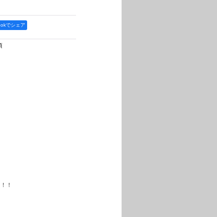
bookでシェア
項
！！！