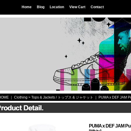
Home
Blog
Location
View Cart
Contact
HOME
｜ Clothing >
Tops & Jackets / トップス & ジャケット
｜
PUMA x DEF JAM Pu
PUMA x DEF JAM Pub