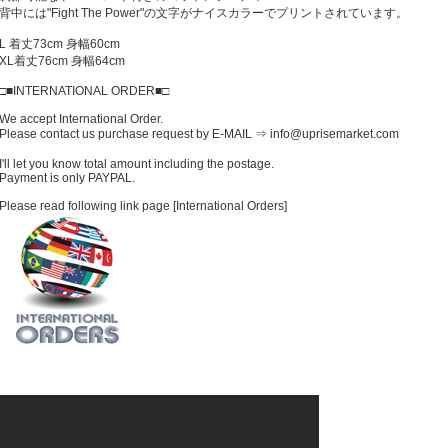
背中には"Fight The Power"の文字がナイスカラーでプリントされています。
L 着丈73cm 身幅60cm
XL着丈76cm 身幅64cm
□■INTERNATIONAL ORDER■□
We accept International Order.
Please contact us purchase request by E-MAIL ⇒ info@uprisemarket.com
I'll let you know total amount including the postage.
Payment is only PAYPAL.
Please read following link page [International Orders]