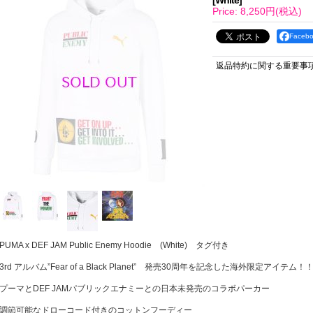
[
White
]
Price
:
8,250円
(税込)
Face
返品特約に関する重要事
PUMA x DEF JAM Public Enemy Hoodie (White) タグ付き
3rd アルバム”Fear of a Black Planet” 発売30周年を記念した海外限定アイテム！
プーマとDEF JAMパブリックエナミーとの日本未発売のコラボパーカー
調節可能なドローコード付きのコットンフーディー