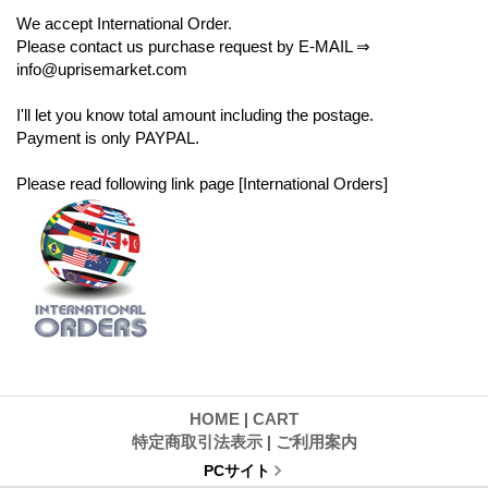
We accept International Order.
Please contact us purchase request by E-MAIL ⇒
info@uprisemarket.com
I'll let you know total amount including the postage.
Payment is only PAYPAL.
Please read following link page [International Orders]
HOME
|
CART
特定商取引法表示
|
ご利用案内
PCサイト