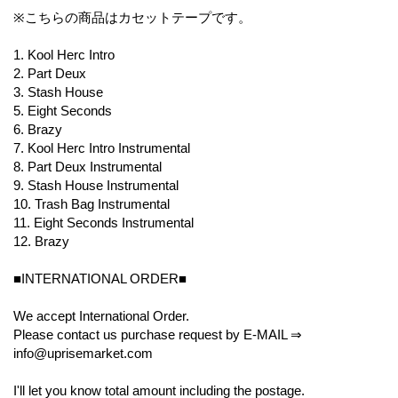
※こちらの商品はカセットテープです。
1. Kool Herc Intro
2. Part Deux
3. Stash House
5. Eight Seconds
6. Brazy
7. Kool Herc Intro Instrumental
8. Part Deux Instrumental
9. Stash House Instrumental
10. Trash Bag Instrumental
11. Eight Seconds Instrumental
12. Brazy
■INTERNATIONAL ORDER■
We accept International Order.
Please contact us purchase request by E-MAIL ⇒
info@uprisemarket.com
I'll let you know total amount including the postage.