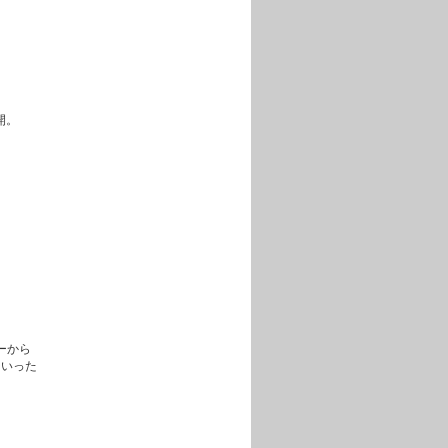
展開。
ーから
といった