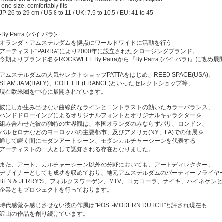
-one size, comfortably fits
JP 26 to 29 cm / US 8 to 11 / UK: 7.5 to 10.5 / EU: 41 to 45
-By Parra (バイ パラ)-
オランダ・アムステルダムを拠点にワールドワイドに活動を行う
アーティスト"PARRA"により2000年に設立されたクロージングブランド。
今期よりブランド名をROCKWELL By Parraから『By Parra (バイ パラ)』に改め
アムステルダムの人気セレクトショップPATTAをはじめ、REED SPACE(USA)、
SLAM JAM(ITALY)、COLETTE(FRANCE)といったセレクトショップ等、
現在欧米圏を中心に展開されています。
彼にしか生み出せない曲線的なラインとコントラストの効いたカラーバランス、
ハンドドローイングによるオリジナルフォントとオリジナルキャラクターを
組み合わせた彼の独特の世界観は、本国オランダのみならずパリ、ロンドン、
バルセロナなどのヨーロッパの主要都市、及びアメリカ(NY、LA)での個展を
通して瞬く間にモダンアートシーン、モダンカルチャーシーンを代表する
アーティストの一人として認知される存在となりました。
また、アート、カルチャーシーン以外の分野においても、アートディレクター、
デザイナーとしても成功を収めており、地元アムステルダムのパーティーフライヤ
BEN & JERRY'S、フォルクスワーゲン、MTV、コカコーラ、ナイキ、ハイネケン
企業ともプロジェクトを行っております。
時代感覚を感じさせない彼の作風は"POST-MODERN DUTCH"と評され現在も
沢山の作品を創り続けています。