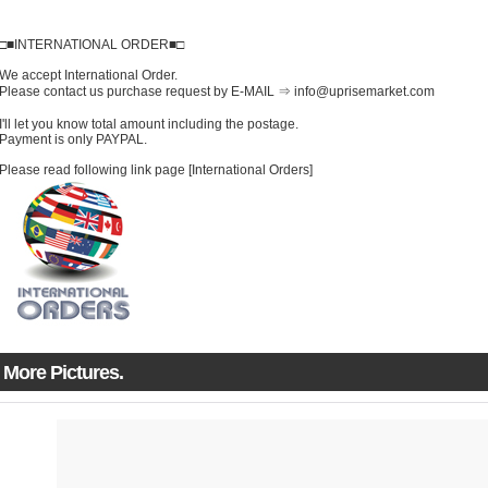
□■INTERNATIONAL ORDER■□
We accept International Order.
Please contact us purchase request by E-MAIL ⇒ info@uprisemarket.com
I'll let you know total amount including the postage.
Payment is only PAYPAL.
Please read following link page [International Orders]
More Pictures.