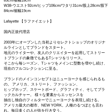
83cm/裾幅18cm
W38-ウエスト92cm/ヒップ106cm/ワタリ31cm/股上28cm/股下
84cm/裾幅19cm
Lafayette 【ラファイエット】
国内正規代理店
2003年にオープンした当初よりセレクトショップのオリジナ
ルラインとしてブランドをスタート。
地元のライターや、友人のクリエイターを起用してストリー
トブランドの象徴でもあるTシャツをリリース。
そこから毎シーズン、Tシャツをメインに型数を増やし続け、
現在のフルコレクションに至る。
ブランドのメインコンセプトはニューヨークを感じられるも
の。 アメリカ、ストリート、ファッション、
ヒップホップ、スケートボード、グラフィティ、そしてブラ
ックカルチャー。 様々な要素からエッセンスを
抽出し独自のフィルターでニューヨークを表現し続ける。
アメリカ最大の都市、NEW YORK。人種のるつぼとも言わ
れ、毎日多くの人が街を行き交う。