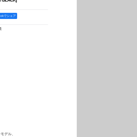
 / BLACK
]
bookでシェア
項
ーモデル、