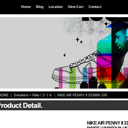
Home
Blog
Location
View Cart
Contact
HOME
｜ Sneakers >
Nike / ナイキ
｜
NIKE AIR PENNY II 333886-100
NIKE AIR PENNY II 3