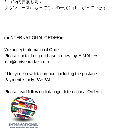
ション的要素も高く、
タウンユースにもってこいの一足に仕上がっています。
□■INTERNATIONAL ORDER■□
We accept International Order.
Please contact us purchase request by E-MAIL ⇒
info@uprisemarket.com
I'll let you know total amount including the postage.
Payment is only PAYPAL.
Please read following link page [International Orders]