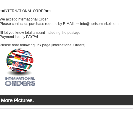
□■INTERNATIONAL ORDER■□
We accept International Order.
Please contact us purchase request by E-MAIL ⇒ info@uprisemarket.com
I'll let you know total amount including the postage.
Payment is only PAYPAL.
Please read following link page [International Orders]
More Pictures.