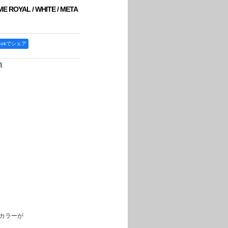
E ROYAL / WHITE / META
bookでシェア
項
ルカラーが