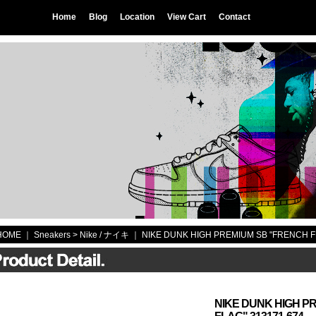
Home
Blog
Location
View Cart
Contact
HOME
｜ Sneakers >
Nike / ナイキ
｜
NIKE DUNK HIGH PREMIUM SB "FRENCH F
NIKE DUNK HIGH P