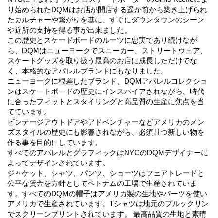
り始められたDQMはお店が開店する遥か前から築き上げられ
たカルチャーや繋がりを基に、すぐにダウンタウンのシーン
や近所の支持を得る事が出来ました。
この歴史とスケードボードのルーツに忠実であり続けなが
ら、DQMはニューヨークでスニーカー、ストリートウェア、
スケートグッズを取り扱う最高のお店に成長しただけでな
く、本格的なアパレルブランドにもなりました。
ニューヨークに根差したブランド、DQMアパレルコレクショ
ンはスケートボードの歴史にインスパイアされながら、時代
に合ったフィットとスタイリングと高品質の生産に焦点を当
てています。
ビンテージアウトドアやアドベンチャーなどアメリカのメン
ズスタイルの歴史にも影響されながら、必須且つ新しい物を
作る事を目的にしています。
すべてのアパレルとグラフィックはNYCのDQMデザイナーに
よってデザインされています。
ジャケット、シャツ、パンツ、ショーツはフェアトレードと
公平な賃金を方針としてベトナムの工場で生産されていま
す。すべてのDQMの帽子はアメリカ製の生地やパーツを使い
アメリカで生産されています。Tシャツは地元のプルックリン
でスクリーンプリントされています。 最高品質の生地と素晴