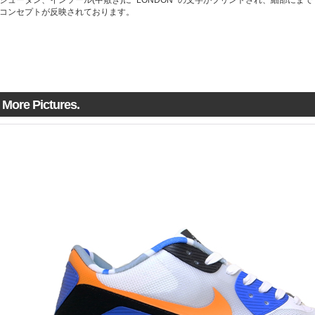
シュータン、インソール(中敷き)に "LONDON" の文字がプリントされ、細部にまで
コンセプトが反映されております。
More Pictures.