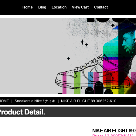
Home
Blog
Location
View Cart
Contact
HOME
｜ Sneakers >
Nike / ナイキ
｜
NIKE AIR FLIGHT 89 306252-610
NIKE AIR FLIGHT 89 