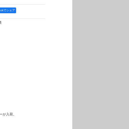
bookでシェア
項
ラーが入荷。